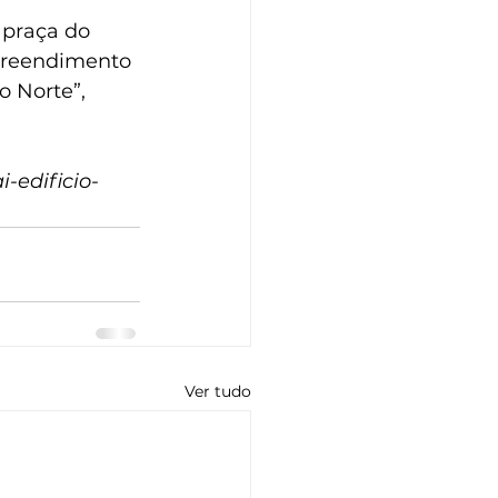
praça do 
preendimento 
 Norte”, 
i-edificio-
Ver tudo