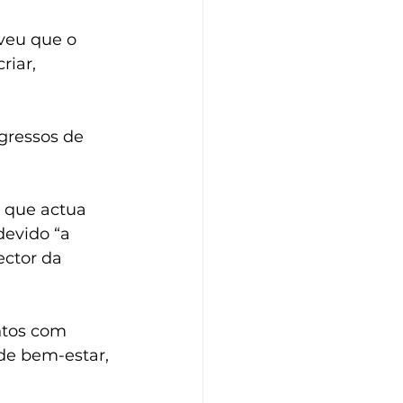
veu que o 
riar, 
gressos de 
, que actua 
devido “a 
ector da 
ntos com 
de bem-estar, 