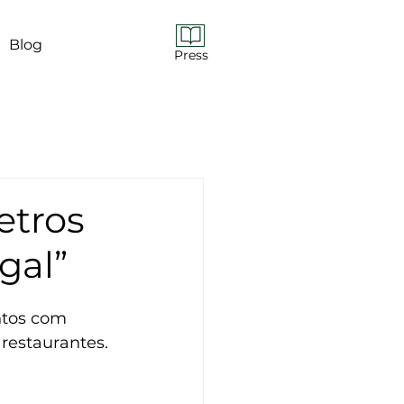
Blog
Press
etros
gal”
ntos com 
 restaurantes.